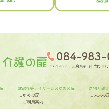
〒721-0926 広島県福山市大門町3丁
扉
放課後等デイサービスゆめの扉
居宅介護
ゆめの扉
未来の
ご利用案内