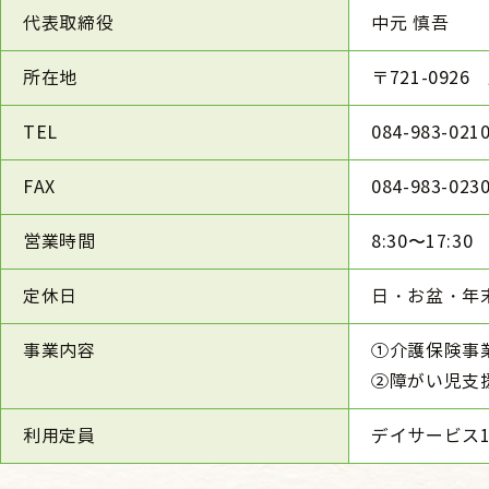
代表取締役
中元 慎吾
所在地
〒721-092
TEL
084-983-021
FAX
084-983-023
営業時間
8:30〜17:30
定休日
日・お盆・年
事業内容
①介護保険事
②障がい児支
利用定員
デイサービス1